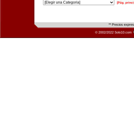
[Pág. princi
** Precios expre
© 2002/2022 Solo10.com