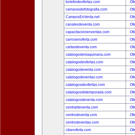
boletindeofertas.com
Ofe
camarasdefotografia.com
Ofe
CamposEnVenta.net
Ofe
canalesdeventa.com
Ofe
capacitacionenventas.com
Ofe
carrosenoferta.com
Ofe
cartasdeventa.com
Ofe
catalogodemaquinaria.com
Ofe
catalogodeofertas.com
Ofe
catalogodeventa.com
Ofe
catalogodeventas.com
Ofe
catalogosdeofertas.com
Ofe
catalogosdetemporada.com
Ofe
catalogosdeventa.com
Ofe
centraldeventa.com
Ofe
centrodeventa.com
Ofe
centrodeventas.com
Ofe
ciberoferta.com
Ofe