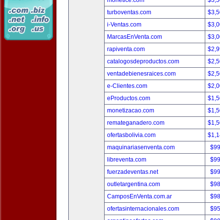
monetice.com
$3,
turboventas.com
$3,
i-Ventas.com
$3,
MarcasEnVenta.com
$3,
rapiventa.com
$2,
catalogosdeproductos.com
$2,
ventadebienesraices.com
$2,
e-Clientes.com
$2,
eProductos.com
$1,
monetizacao.com
$1,
remateganadero.com
$1,
ofertasbolivia.com
$1,
maquinariasenventa.com
$9
libreventa.com
$9
fuerzadeventas.net
$9
outletargentina.com
$9
CamposEnVenta.com.ar
$9
ofertasinternacionales.com
$9