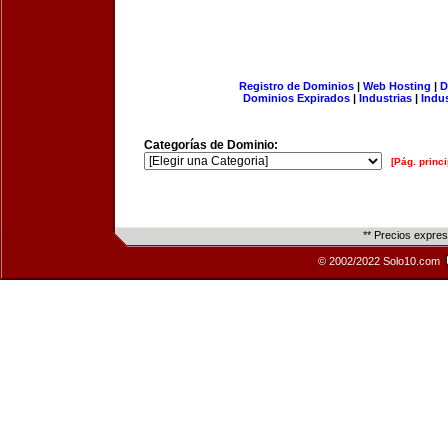
Registro de Dominios
|
Web Hosting
|
D
Dominios Expirados
|
Industrias
|
Indu
Categorías de Dominio:
[Pág. princi
** Precios expre
© 2002/2022 Solo10.com