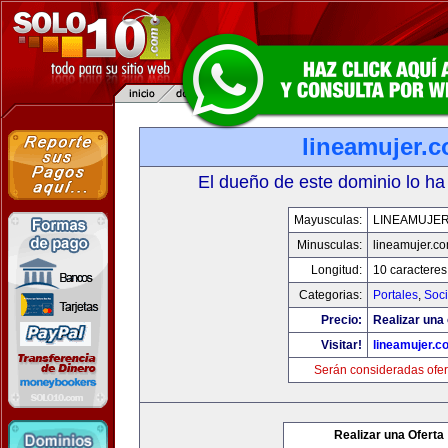
lineamujer.
El dueño de este dominio lo ha
Mayusculas:
LINEAMUJE
Minusculas:
lineamujer.c
Longitud:
10 caracteres
Categorias:
Portales
,
Soc
Precio:
Realizar una 
Visitar!
lineamujer.c
Serán consideradas ofer
Realizar una Oferta