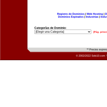
Registro de Dominios
|
Web Hosting
|
D
Dominios Expirados
|
Industrias
|
Indu
Categorías de Dominio:
[Pág. princi
** Precios expre
© 2002/2022 Solo10.com