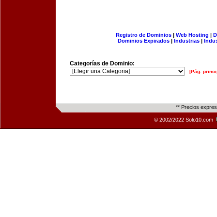
Registro de Dominios
|
Web Hosting
|
D
Dominios Expirados
|
Industrias
|
Indu
Categorías de Dominio:
[Pág. princi
** Precios expre
© 2002/2022 Solo10.com