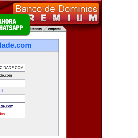
dade.com
CIDADE.COM
ade.com
ad
ade.com
tas