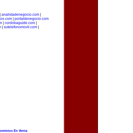
|
analistadenegocio.com
|
os.com
|
portaldenegocio.com
om
|
cordobaguide.com
|
m
|
sutelefonomovil.com
|
ominios En Venta