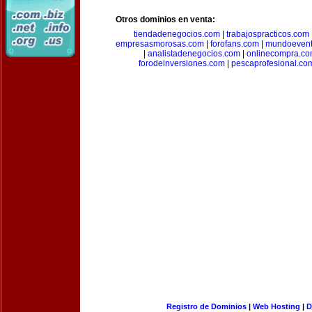
Otros dominios en venta:
tiendadenegocios.com
|
trabajospracticos.com
empresasmorosas.com
|
forofans.com
|
mundoevent
|
analistadenegocios.com
|
onlinecompra.c
forodeinversiones.com
|
pescaprofesional.co
Registro de Dominios
|
Web Hosting
|
D