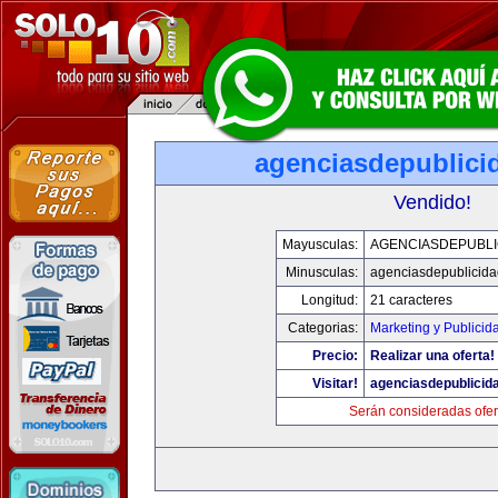
agenciasdepublici
Vendido!
Mayusculas:
AGENCIASDEPUBLI
Minusculas:
agenciasdepublicid
Longitud:
21 caracteres
Categorias:
Marketing y Publicid
Precio:
Realizar una oferta!
Visitar!
agenciasdepublicid
Serán consideradas ofer