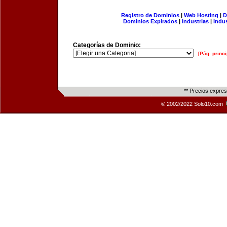
Registro de Dominios
|
Web Hosting
|
D
Dominios Expirados
|
Industrias
|
Indu
Categorías de Dominio:
[Pág. princi
** Precios expre
© 2002/2022 Solo10.com