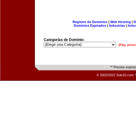
Registro de Dominios
|
Web Hosting
|
D
Dominios Expirados
|
Industrias
|
Indu
Categorías de Dominio:
[Pág. princi
** Precios expre
© 2002/2022 Solo10.com