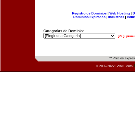
Registro de Dominios
|
Web Hosting
|
D
Dominios Expirados
|
Industrias
|
Indu
Categorías de Dominio:
[Pág. princi
** Precios expre
© 2002/2022 Solo10.com