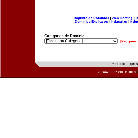
Registro de Dominios
|
Web Hosting
|
D
Dominios Expirados
|
Industrias
|
Indu
Categorías de Dominio:
[Pág. princi
** Precios expre
© 2002/2022 Solo10.com