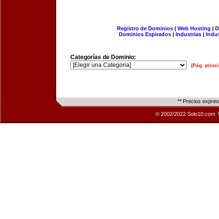
Registro de Dominios
|
Web Hosting
|
D
Dominios Expirados
|
Industrias
|
Indu
Categorías de Dominio:
[Pág. princi
** Precios expre
© 2002/2022 Solo10.com