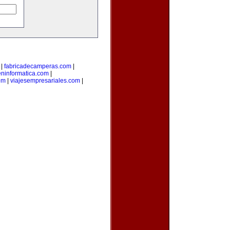
|
fabricadecamperas.com
|
eninformatica.com
|
om
|
viajesempresariales.com
|