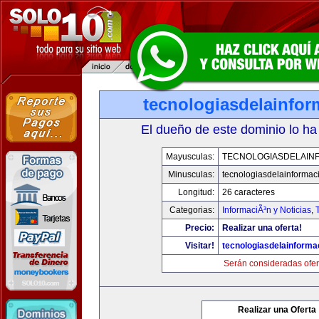
tecnologiasdelainfo
El dueño de este dominio lo ha
Mayusculas:
TECNOLOGIASDELAIN
Minusculas:
tecnologiasdelainformac
Longitud:
26 caracteres
Categorias:
InformaciÃ³n y Noticias
,
Precio:
Realizar una oferta!
Visitar!
tecnologiasdelainforma
Serán consideradas ofer
Realizar una Oferta