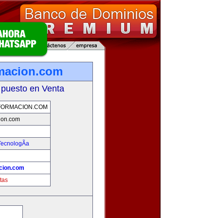
rmacion.com
 puesto en Venta
FORMACION.COM
ion.com
TecnologÃ­a
cion.com
tas