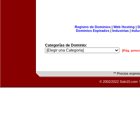
Registro de Dominios
|
Web Hosting
|
D
Dominios Expirados
|
Industrias
|
Indu
Categorías de Dominio:
[Pág. princi
** Precios expre
© 2002/2022 Solo10.com