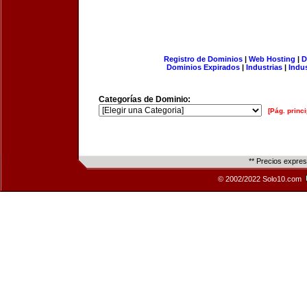
Registro de Dominios
|
Web Hosting
|
D
Dominios Expirados
|
Industrias
|
Indu
Categorías de Dominio:
[Pág. princi
** Precios expre
© 2002/2022 Solo10.com