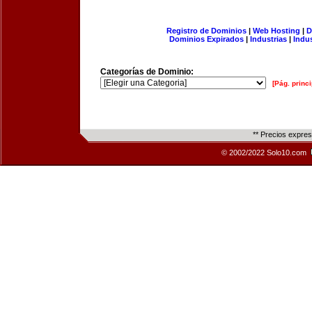
Registro de Dominios
|
Web Hosting
|
D
Dominios Expirados
|
Industrias
|
Indu
Categorías de Dominio:
[Pág. princi
** Precios expre
© 2002/2022 Solo10.com