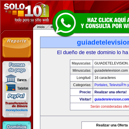
guiadetelevisi
El dueño de este dominio lo ha
Mayusculas:
GUIADETELEVISION
Minusculas:
guiadetelevision.com
Longitud:
16 caracteres
Categorias:
Portales
,
TelevisiÃ³n 
Precio:
Realizar una oferta!
Visitar!
guiadetelevision.co
Serán consideradas ofer
Realizar una Oferta