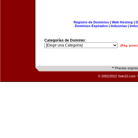
Registro de Dominios
|
Web Hosting
|
D
Dominios Expirados
|
Industrias
|
Indu
Categorías de Dominio:
[Pág. princi
** Precios expre
© 2002/2022 Solo10.com