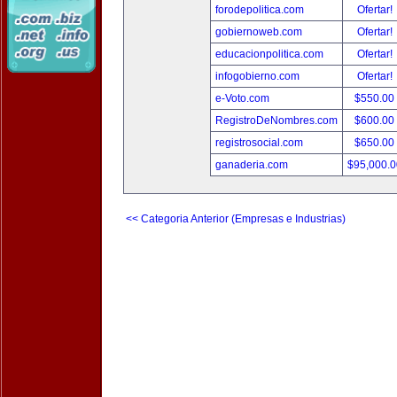
forodepolitica.com
Ofertar!
gobiernoweb.com
Ofertar!
educacionpolitica.com
Ofertar!
infogobierno.com
Ofertar!
e-Voto.com
$550.00
RegistroDeNombres.com
$600.00
registrosocial.com
$650.00
ganaderia.com
$95,000.
<< Categoria Anterior (Empresas e Industrias)