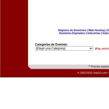
Registro de Dominios
|
Web Hosting
|
D
Dominios Expirados
|
Industrias
|
Indu
Categorías de Dominio:
[Pág. princi
** Precios expre
© 2002/2022 Solo10.com